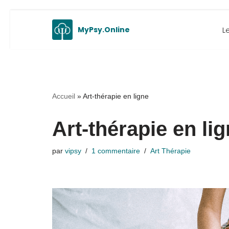
Aller
L
MyPsy.Online
au
contenu
Accueil
»
Art-thérapie en ligne
Art-thérapie en li
par
vipsy
1 commentaire
Art Thérapie