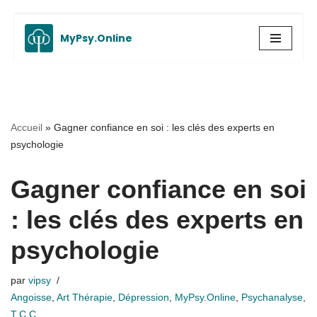
MyPsy.Online
Aller
au
contenu
Accueil
»
Gagner confiance en soi : les clés des experts en
psychologie
Gagner confiance en soi
: les clés des experts en
psychologie
par
vipsy
Angoisse
,
Art Thérapie
,
Dépression
,
MyPsy.Online
,
Psychanalyse
,
T.C.C.