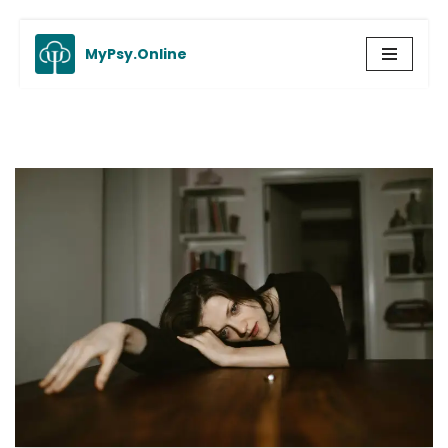
MyPsy.Online
Aller
au
contenu