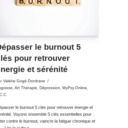
Dépasser le burnout 5
lés pour retrouver
nergie et sérénité
ar
Valérie Gogé-Dordrane
ngoisse
,
Art Thérapie
,
Dépression
,
MyPsy.Online
,
C.C.
passer le burnout 5 clés pour retrouver énergie et
rénité. Voyons ensemble 5 clés essentielles pour
tter contre le burnout, vaincre la fatigue chronique et
e…
Lire la suite »