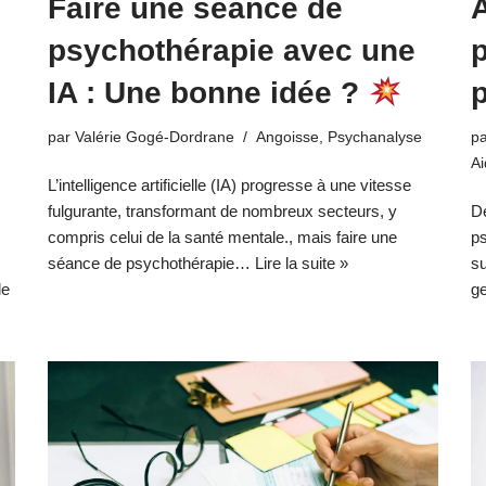
Faire une séance de
psychothérapie avec une
IA : Une bonne idée ?
p
par
Valérie Gogé-Dordrane
Angoisse
,
Psychanalyse
p
Ai
L’intelligence artificielle (IA) progresse à une vitesse
fulgurante, transformant de nombreux secteurs, y
D
compris celui de la santé mentale., mais faire une
ps
séance de psychothérapie…
Lire la suite »
su
le
g