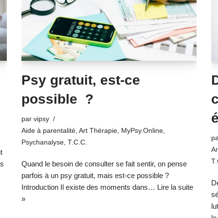
Psy gratuit, est-ce
possible ?
c
é
par
vipsy
Aide à parentalité
,
Art Thérapie
,
MyPsy.Online
,
p
Psychanalyse
,
T.C.C.
A
t
T.
es
Quand le besoin de consulter se fait sentir, on pense
parfois à un psy gratuit, mais est-ce possible ?
Dé
Introduction Il existe des moments dans…
Lire la suite
sé
»
lu
l