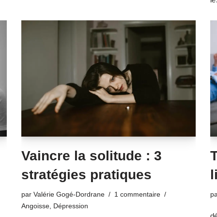
Vaincre la solitude : 3
T
stratégies pratiques
l
par
Valérie Gogé-Dordrane
1 commentaire
p
Angoisse
,
Dépression
dé