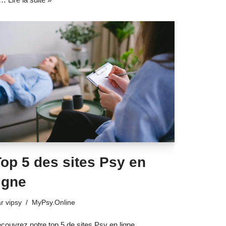
op 5 des sites Psy en
igne
ar
vipsy
MyPsy.Online
couvrez notre top 5 de sites Psy en ligne