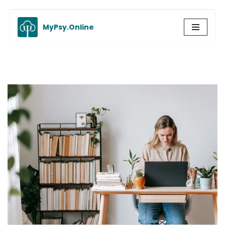
MyPsy.Online
Aller
au
contenu