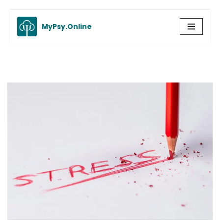
MyPsy.Online
Aller
au
contenu