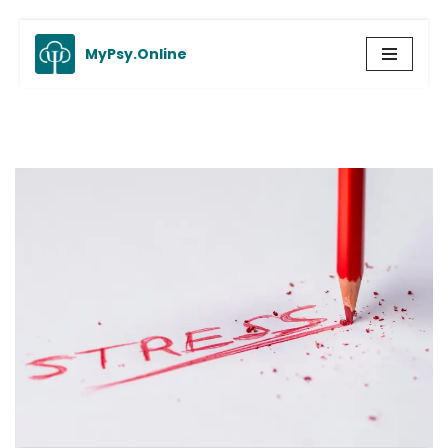
MyPsy.Online
Aller
au
contenu